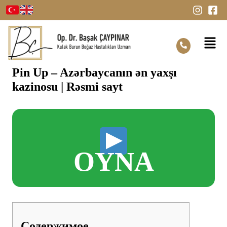
Pin Up – Azərbaycanın ən yaxşı
kazinosu | Rəsmi sayt
OYNA
Содержимое