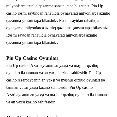
milyonlarca azınlıq qazanma şansını tapa bilərsiniz. Pin Up
casino rəsmi saytından rahatlıqla oynayaraq milyonlarca azınlıq
qazanma şansını tapa bilərsiniz. Rəsmi saytdan rahatlıqla
oynayaraq milyonlarca azınlıq qazanma şansını tapa bilərsiniz.
Rəsmi saytdan rahatlıqla oynayaraq milyonlarca azınlıq
qazanma şansını tapa bilərsiniz.
Pin Up Casino Oyunları
Pin Up casino Azərbaycanın ən yaxşı və məşhur qızıltıq
oyunları ilə tanınan və ən yaxşı kazino səhifəsidir. Pin Up
casino Azərbaycanın ən yaxşı və məşhur qızıltıq oyunları ilə
tanınan və ən yaxşı kazino səhifəsidir. Pin Up casino
Azərbaycanın ən yaxşı və məşhur qızıltıq oyunları ilə tanınan
və ən yaxşı kazino səhifəsidir.