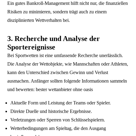
Ein gutes Bankroll-Management hilft nicht nur, die finanziellen
Risiken zu minimieren, sondern trägt auch zu einem
disziplinierten Wettverhalten bei.
3. Recherche und Analyse der
Sportereignisse
Bei Sportwetten ist eine umfassende Recherche unerlässlich.
Die Analyse der Wettobjekte, wie Mannschaften oder Athleten,
kann den Unterschied zwischen Gewinn und Verlust
ausmachen. Anfänger sollten folgende Informationen sammeln
und bewerten:
bester wettanbieter ohne oasis
Aktuelle Form und Leistung der Teams oder Spieler.
Direkte Duelle und historische Ergebnisse.
Verletzungen oder Sperren von Schlüsselspielern.
Wetterbedingungen am Spieltag, die den Ausgang