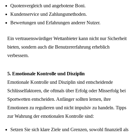
Quotenvergleich und angebotene Boni.
Kundenservice und Zahlungsmethoden.
Bewertungen und Erfahrungen anderer Nutzer.
Ein vertrauenswürdiger Wettanbieter kann nicht nur Sicherheit
bieten, sondern auch die Benutzererfahrung erheblich
verbessern.
5. Emotionale Kontrolle und Disziplin
Emotionale Kontrolle und Disziplin sind entscheidende
Schlüsselfaktoren, die oftmals über Erfolg oder Misserfolg bei
Sportwetten entscheiden. Anfänger sollten lernen, ihre
Emotionen zu regulieren und nicht impulsiv zu handeln. Tipps
zur Wahrung der emotionalen Kontrolle sind:
Setzen Sie sich klare Ziele und Grenzen, sowohl finanziell als