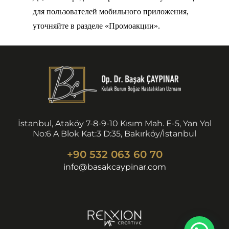
для пользователей мобильного приложения,
уточняйте в разделе «Промоакции».
İstanbul, Ataköy 7-8-9-10 Kısım Mah. E-5, Yan Yol
No:6 A Blok Kat:3 D:35, Bakırköy/İstanbul
+90 532 063 60 70
info@basakcaypinar.com