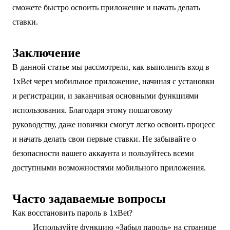
сможете быстро освоить приложение и начать делать
ставки.
Заключение
В данной статье мы рассмотрели, как выполнить вход в
1xBet через мобильное приложение, начиная с установки
и регистрации, и заканчивая основными функциями
использования. Благодаря этому пошаговому
руководству, даже новички смогут легко освоить процесс
и начать делать свои первые ставки. Не забывайте о
безопасности вашего аккаунта и пользуйтесь всеми
доступными возможностями мобильного приложения.
Часто задаваемые вопросы
Как восстановить пароль в 1xBet?
Используйте функцию «Забыл пароль» на странице