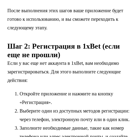
После выполнения этих шагов ваше приложение будет
готово к использованию, и вы сможете переходить к
следующему этапу.
Шаг 2: Регистрация в 1xBet (если
еще не прошли)
Если у вас еще нет аккаунта в 1xBet, вам необходимо
зарегистрироваться. Для этого выполните следующие
действия:
Откройте приложение и нажмите на кнопку
«Регистрация».
Выберите один из доступных методов регистрации:
через телефон, электронную почту или в один клик.
Заполните необходимые данные, такие как номер
телефона или адрес электронной почты, и создайте