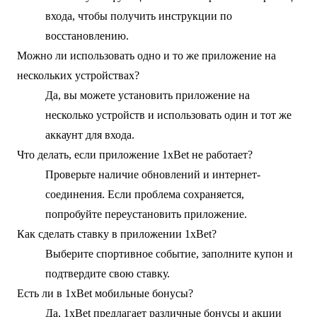
входа, чтобы получить инструкции по
восстановлению.
Можно ли использовать одно и то же приложение на
нескольких устройствах?
Да, вы можете установить приложение на
несколько устройств и использовать один и тот же
аккаунт для входа.
Что делать, если приложение 1xBet не работает?
Проверьте наличие обновлений и интернет-
соединения. Если проблема сохраняется,
попробуйте переустановить приложение.
Как сделать ставку в приложении 1xBet?
Выберите спортивное событие, заполните купон и
подтвердите свою ставку.
Есть ли в 1xBet мобильные бонусы?
Да, 1xBet предлагает различные бонусы и акции