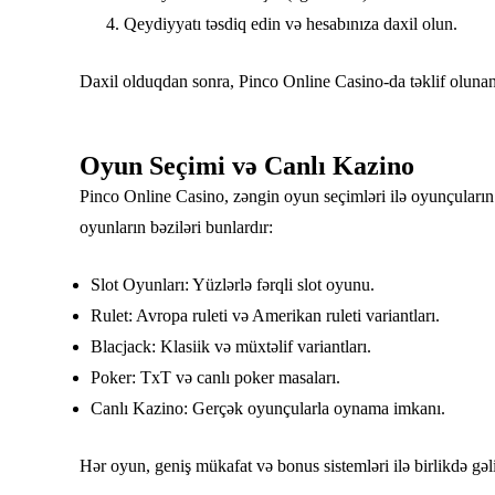
Qeydiyyatı təsdiq edin və hesabınıza daxil olun.
Daxil olduqdan sonra, Pinco Online Casino-da təklif olunan 
Oyun Seçimi və Canlı Kazino
Pinco Online Casino, zəngin oyun seçimləri ilə oyunçuların q
oyunların bəziləri bunlardır:
Slot Oyunları: Yüzlərlə fərqli slot oyunu.
Rulet: Avropa ruleti və Amerikan ruleti variantları.
Blacjack: Klasiik və müxtəlif variantları.
Poker: TxT və canlı poker masaları.
Canlı Kazino: Gerçək oyunçularla oynama imkanı.
Hər oyun, geniş mükafat və bonus sistemləri ilə birlikdə gəl