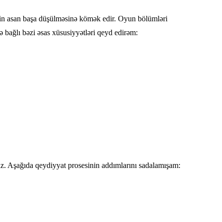
şeyin asan başa düşülməsinə kömək edir. Oyun bölümləri
ə bağlı bəzi əsas xüsusiyyətləri qeyd edirəm:
z. Aşağıda qeydiyyat prosesinin addımlarını sadalamışam: