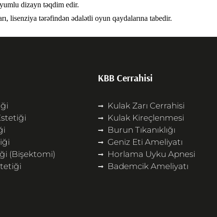
yumlu dizayn təqdim edir.
, lisenziya tərəfindən ədalətli oyun qaydalarına tabedir.
KBB Cerrahisi
ği
Kulak Zarı Cerrahisi
stetiği
Kulak Kireçlenmesi
ği
Burun Tıkanıklığı
iği
Geniz Eti Ameliyatı
ği (Bişektomi)
Horlama Uyku Apnesi
tetiği
Bademcik Ameliyatı