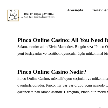
Anasayfa
Tedavile
Pinco Online Casino: All You Need 
Salam, mənim adım Elvin Mamedov. Bu gün sizə “Pinco Onl
yeni başlayanlar və təcrübəli oyunçular üçün mükəmməl bir 
Pinco Online Casino Nədir?
Pinco Online Casino, müxtəlif oyun seçimləri və mükəmməl is
oyunlarla doludur. Pinco, hər yaş yaş qrupu üçün nəzərdə 
qazanclara nail olmaq asandır. Həmçinin, Pinco’nun mobil 