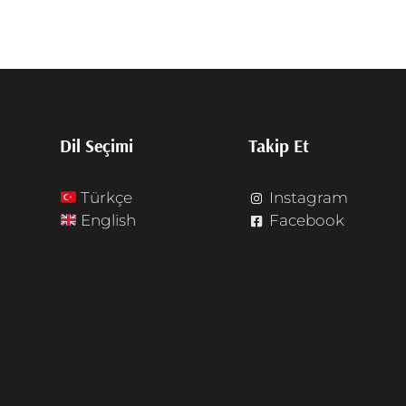
Dil Seçimi
Takip Et
Türkçe
Instagram
English
Facebook