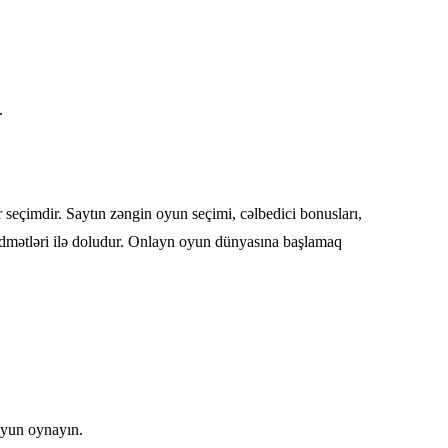
.
eçimdir. Saytın zəngin oyun seçimi, cəlbedici bonusları,
 xidmətləri ilə doludur. Onlayn oyun dünyasına başlamaq
oyun oynayın.