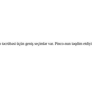
no təcrübəsi üçün geniş seçimlər var. Pinco-nun təqdim etdiyi