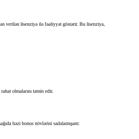
 verilən lisenziya ilə fəaliyyət göstərir. Bu lisenziya,
rahat olmalarını təmin edir.
şağıda bəzi bonus növlərini sadalamışam: