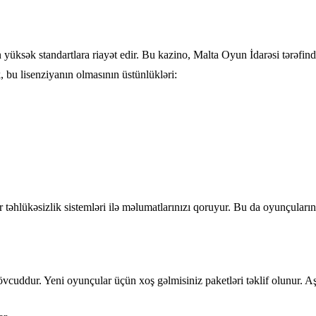
yüksək standartlara riayət edir. Bu kazino, Malta Oyun İdarəsi tərəfindən
, bu lisenziyanın olmasının üstünlükləri:
əhlükəsizlik sistemləri ilə məlumatlarınızı qoruyur. Bu da oyunçuların 
cuddur. Yeni oyunçular üçün xoş gəlmisiniz paketləri təklif olunur. A