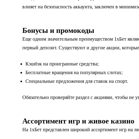
влияет на безопасность аккаунта, заключен в миними
Бонусы и промокоды
Еще одним значительным преимуществом 1хБет являю
первый депозит. Существуют и другие акции, которые
Кэшбэк на проигранные средства;
Бесплатные вращения на популярных слотах;
Специальные предложения для ставок на спорт.
Обязательно проверяйте раздел с акциями, чтобы не
Ассортимент игр и живое казино
На 1хБет представлен широкий ассортимент игр на лю