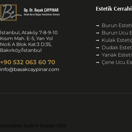
Estetik Cerrahi
Burun Esteti
İstanbul, Ataköy 7-8-9-10
Burun Ucu E
Kısım Mah. E-5, Yan Yol
Kulak Esteti
No:6 A Blok Kat:3 D:35,
Dudak Estet
Bakırköy/İstanbul
Yanak Esteti
+90 532 063 60 70
Çene Ucu Es
info@basakcaypinar.com
Güncelleme Tarihi 8 Temmuz 2026