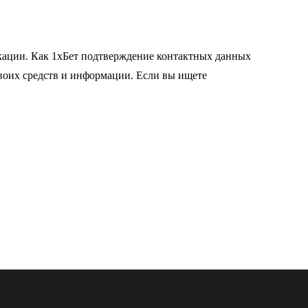
ации. Как 1хБет подтверждение контактных данных
своих средств и информации. Если вы ищете