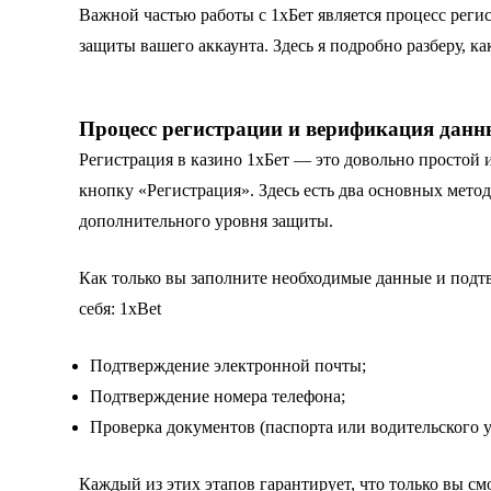
Важной частью работы с 1хБет является процесс реги
защиты вашего аккаунта. Здесь я подробно разберу, ка
Процесс регистрации и верификация дан
Регистрация в казино 1хБет — это довольно простой и
кнопку «Регистрация». Здесь есть два основных мето
дополнительного уровня защиты.
Как только вы заполните необходимые данные и подт
себя:
1xBet
Подтверждение электронной почты;
Подтверждение номера телефона;
Проверка документов (паспорта или водительского у
Каждый из этих этапов гарантирует, что только вы с