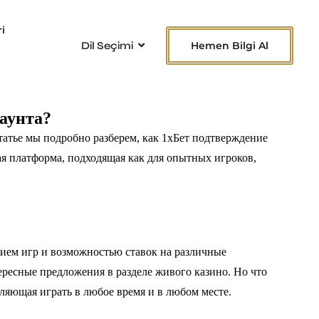
ri
Dil Seçimi
Hemen Bilgi Al
аунта?
татье мы подробно разберем, как 1хБет подтверждение
ая платформа, подходящая как для опытных игроков,
азием игр и возможностью ставок на различные
ересные предложения в разделе живого казино. Но что
ляющая играть в любое время и в любом месте.