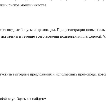
зации рисков мошенничества.
тся щедрые бонусы и промокоды. При регистрации новые польз
 актуальны в течение всего времени пользования платформой. Ч
 упустить выгодные предложения и использовать промокоды, ко
бой вкус. Здесь вы найдете: