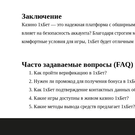
Заключение
Казино 1хБет — это надежная платформа с обширным
влияет на безопасность аккаунта? Благодаря строгим
комфортные условия для игры, 1хБет будет отличным
Часто задаваемые вопросы (FAQ)
Как пройти верификацию в 1хБет?
Нужен ли промокод для получения бонуса в 1хБ
Как 1хБет подтверждение контактных данных об
Какие игры доступны в живом казино 1хБет?
Какие методы вывода средств предлагает 1хБет?