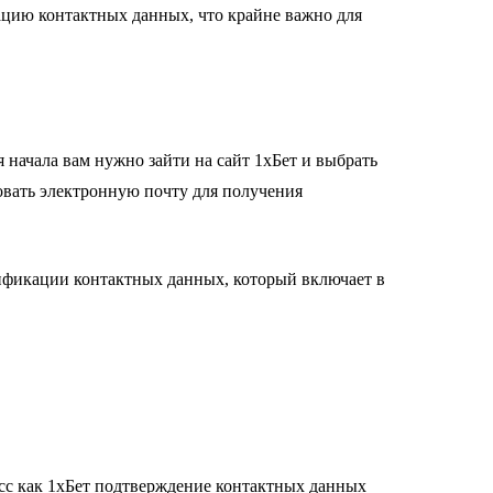
ацию контактных данных, что крайне важно для
 начала вам нужно зайти на сайт 1хБет и выбрать
зовать электронную почту для получения
рификации контактных данных, который включает в
есс как 1хБет подтверждение контактных данных